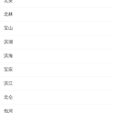
北安
北林
宝山
滨湖
滨海
宝应
滨江
北仑
包河