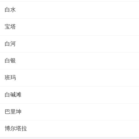
白水
宝塔
白河
白银
班玛
白碱滩
巴里坤
博尔塔拉