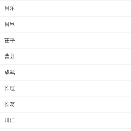
昌乐
昌邑
茌平
曹县
成武
长垣
长葛
川汇