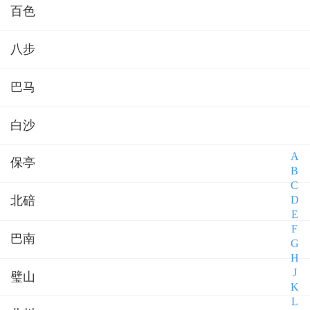
百色
八步
巴马
白沙
A
保亭
B
C
D
北碚
E
F
巴南
G
H
J
璧山
K
L