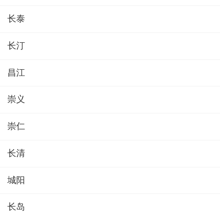
长泰
长汀
昌江
崇义
崇仁
长清
城阳
长岛