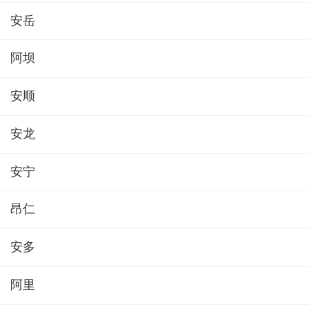
安岳
阿坝
安顺
安龙
安宁
昂仁
安多
阿里