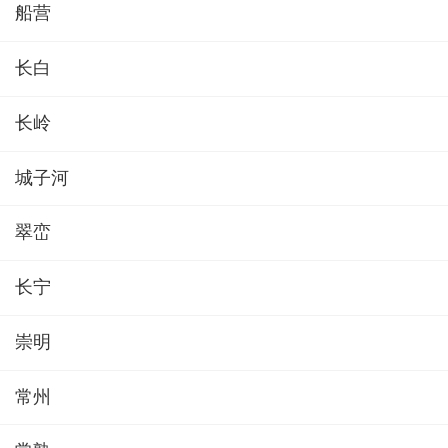
船营
长白
长岭
城子河
翠峦
长宁
崇明
常州