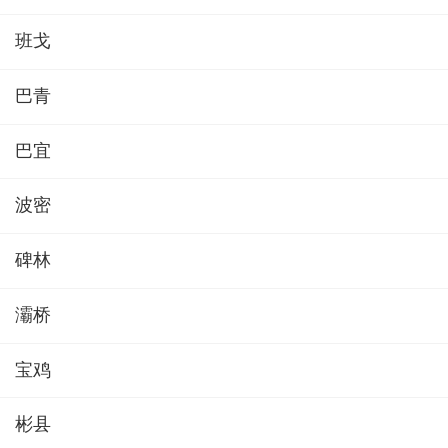
班戈
巴青
巴宜
波密
碑林
灞桥
宝鸡
彬县