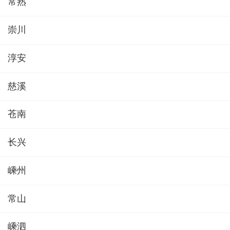
常熟
崇川
淳安
慈溪
苍南
长兴
嵊州
常山
嵊泗