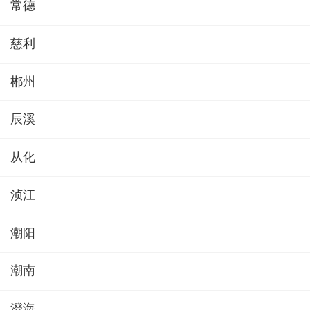
常德
慈利
郴州
辰溪
从化
浈江
潮阳
潮南
澄海