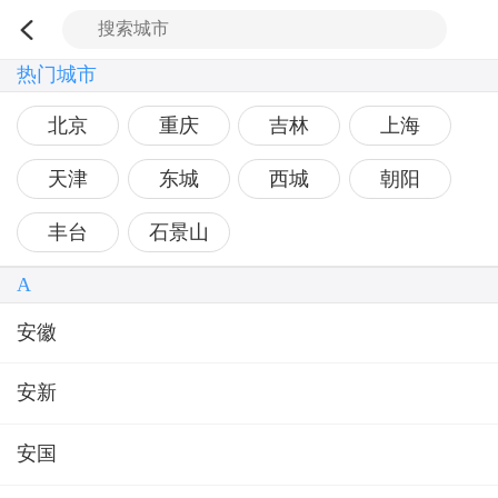
热门城市
北京
重庆
吉林
上海
天津
东城
西城
朝阳
丰台
石景山
A
安徽
安新
安国