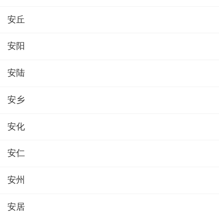
安丘
安阳
安陆
安乡
安化
安仁
安州
安居