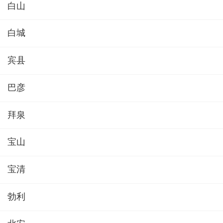
白山
白城
宾县
巴彦
拜泉
宝山
宝清
勃利