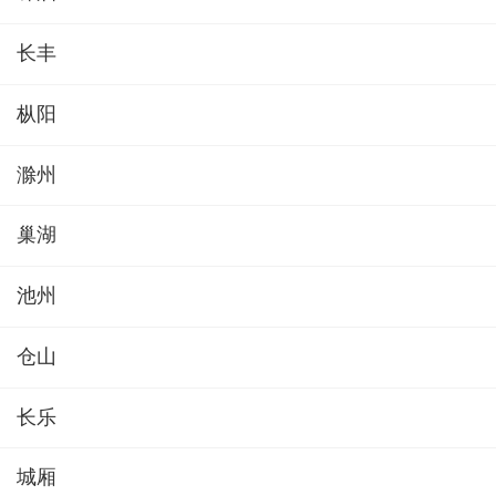
长丰
枞阳
滁州
巢湖
池州
仓山
长乐
城厢