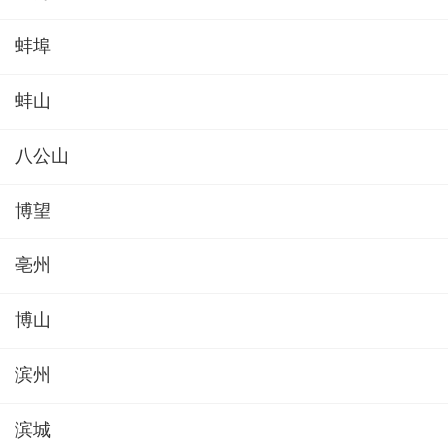
蚌埠
蚌山
八公山
博望
亳州
博山
滨州
滨城