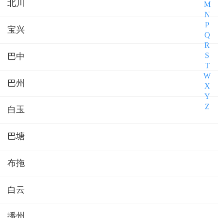
北川
M
N
P
宝兴
Q
R
S
巴中
T
W
巴州
X
Y
Z
白玉
巴塘
布拖
白云
播州