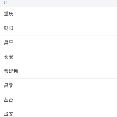
C
重庆
朝阳
昌平
长安
曹妃甸
昌黎
丛台
成安