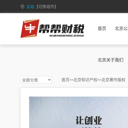
主站
【切换城市】
安徽
合肥
芜湖
蚌埠
淮南
首页
北京公
重庆
万州
涪陵
渝中
大渡口
甘肃
兰州
嘉峪关
金昌
白银
广西
南宁
柳州
桂林
梧州
北京关于我们
海南
海口
三亚
三沙
五指山
黑龙江
哈尔滨
齐齐哈尔
鸡西
鹤岗
首页
北京知识产权
北京著作版权
>>
>>
湖北
武汉
黄石
十堰
宜昌
江苏
南京
无锡
徐州
常州
吉林
长春
昌邑
龙潭
船营
内蒙古
呼和浩特
包头
乌海
赤峰