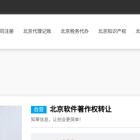
北京
东城
西城
朝阳
丰台
司注册
北京代理记账
北京税务代办
北京知识产权
福建
福州
厦门
莆田
三明
广东
广州
韶关
深圳
珠海
贵州
贵阳
六盘水
遵义
安顺
河北
石家庄
唐山
秦皇岛
邯郸
河南
郑州
开封
洛阳
平顶山
湖南
长沙
株洲
湘潭
衡阳
江西
南昌
景德镇
萍乡
九江
北京软件著作权转让
自营
辽宁
沈阳
大连
鞍山
抚顺
知果信息，让创业更简单！
宁夏
银川
石嘴山
吴忠
固原