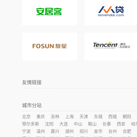
友情链接
城市分站
北京
重庆
吉林
上海
天津
东城
西城
朝阳
鄂尔多斯
沈阳
大连
中山
鞍山
长春
西安
哈
宁波
温州
嘉兴
湖州
绍兴
金华
台州
合肥