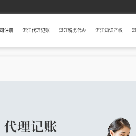
北京
东城
西城
朝阳
丰台
司注册
湛江代理记账
湛江税务代办
湛江知识产权
福建
福州
厦门
莆田
三明
广东
广州
韶关
深圳
珠海
贵州
贵阳
六盘水
遵义
安顺
河北
石家庄
唐山
秦皇岛
邯郸
河南
郑州
开封
洛阳
平顶山
湖南
长沙
株洲
湘潭
衡阳
江西
南昌
景德镇
萍乡
九江
辽宁
沈阳
大连
鞍山
抚顺
宁夏
银川
石嘴山
吴忠
固原