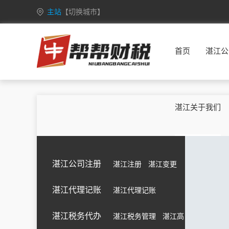
主站
【切换城市】
安徽
合肥
芜湖
蚌埠
淮南
首页
湛江公
重庆
万州
涪陵
渝中
大渡口
甘肃
兰州
嘉峪关
金昌
白银
广西
南宁
柳州
桂林
梧州
湛江关于我们
海南
海口
三亚
三沙
五指山
黑龙江
哈尔滨
齐齐哈尔
鸡西
鹤岗
湖北
武汉
黄石
十堰
宜昌
湛江公司注册
湛江注册
湛江变更
江苏
南京
无锡
徐州
常州
湛江代理记账
湛江代理记账
吉林
长春
昌邑
龙潭
船营
内蒙古
呼和浩特
包头
乌海
赤峰
湛江税务代办
湛江税务管理
湛江高