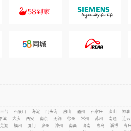
丰台
石景山
海淀
门头沟
房山
通州
石家庄
唐山
邯郸
尔滨
大庆
西安
南京
无锡
徐州
常州
苏州
南通
连云
芜湖
福州
厦门
泉州
漳州
南昌
济南
青岛
淄博
枣