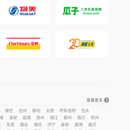
查看更多
保定
沧州
廊坊
太原
呼和浩特
包头
港
淮安
盐城
扬州
镇江
泰州
宿迁
杭州
庄
东营
烟台
潍坊
济宁
泰安
威海
临沂