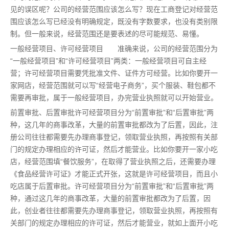
见的误区呢？公司的经营范围应该怎么写？现在工商登记对经营范
围应该怎么写已经没有明确规定，既没有字数要求，也没有类别限
制。但一般来说，经营范围还是要表述的尽可能规范、易懂。
一般经营项目、许可经营项目 准确来说，公司的经营范围分为
“一般经营项目”和“许可经营项目”两类：一般经营项目可自主经
营；许可经营项目需要凭批准文件、证件方可经营。比如你要开一
家网店，经营范围就可以写“经营电子商务”，买个服装、鞋包都不
需要再审批，属于一般经营项目，办完营业执照就可以开始营业。
前置审批、后置审批许可经营项目分为“前置审批”和“后置审批”两
种，这几年的商事改革，大量的前置审批都改为了后置，因此，注
册公司往往都需要先办理商事登记，领取营业执照，再按照有关部
门的规定办理相应的许可证，然后才能营业。比如你要开一家小吃
店，经营范围填“餐饮服务”，在取得了营业执照之后，还需要办理
《食品经营许可证》才能正式开张，这就是许可经营项目，而且小
吃店属于后置审批。许可经营项目分为“前置审批”和“后置审批”两
种，通过这几年的商事改革，大量的前置审批都改为了后置，因
此，创业者往往都需要先办理商事登记，领取营业执照，再按照有
关部门的规定办理相应的许可证，然后才能营业，就如上面开小吃