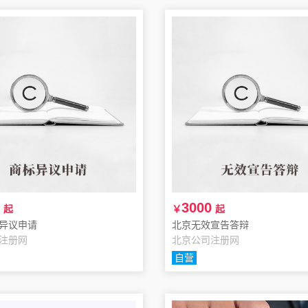
3000
起
￥
起
异议申请
北京无效宣告答辩
注册网
北京公司注册网
自营