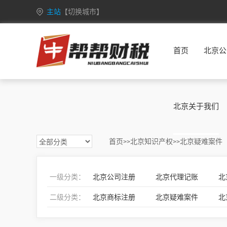
主站
【切换城市】
安徽
合肥
芜湖
蚌埠
淮南
首页
北京公
重庆
万州
涪陵
渝中
大渡口
甘肃
兰州
嘉峪关
金昌
白银
广西
南宁
柳州
桂林
梧州
北京关于我们
海南
海口
三亚
三沙
五指山
黑龙江
哈尔滨
齐齐哈尔
鸡西
鹤岗
首页
北京知识产权
北京疑难案件
>>
>>
湖北
武汉
黄石
十堰
宜昌
江苏
南京
无锡
徐州
常州
一级分类：
北京公司注册
北京代理记账
北
吉林
长春
昌邑
龙潭
船营
二级分类：
北京商标注册
北京疑难案件
北
内蒙古
呼和浩特
包头
乌海
赤峰