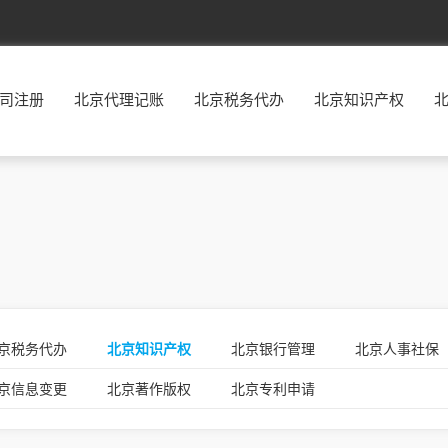
北京
东城
西城
朝阳
丰台
司注册
北京代理记账
北京税务代办
北京知识产权
福建
福州
厦门
莆田
三明
广东
广州
韶关
深圳
珠海
贵州
贵阳
六盘水
遵义
安顺
河北
石家庄
唐山
秦皇岛
邯郸
河南
郑州
开封
洛阳
平顶山
湖南
长沙
株洲
湘潭
衡阳
江西
南昌
景德镇
萍乡
九江
京税务代办
北京知识产权
北京银行管理
北京人事社保
辽宁
沈阳
大连
鞍山
抚顺
京信息变更
北京著作版权
北京专利申请
宁夏
银川
石嘴山
吴忠
固原