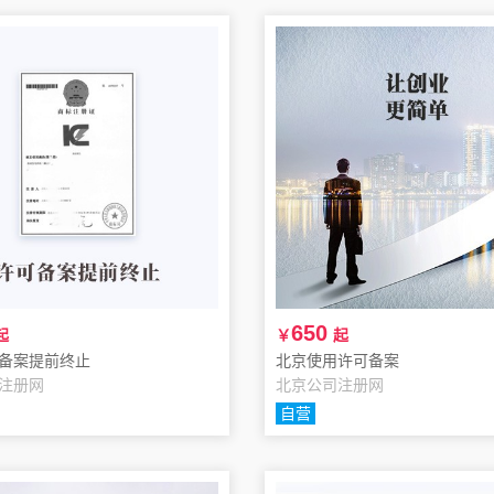
650
起
￥
起
备案提前终止
北京使用许可备案
注册网
北京公司注册网
自营