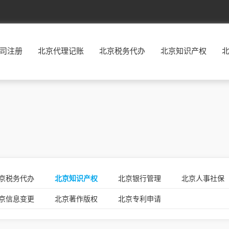
北京
东城
西城
朝阳
丰台
司注册
北京代理记账
北京税务代办
北京知识产权
福建
福州
厦门
莆田
三明
广东
广州
韶关
深圳
珠海
贵州
贵阳
六盘水
遵义
安顺
河北
石家庄
唐山
秦皇岛
邯郸
河南
郑州
开封
洛阳
平顶山
湖南
长沙
株洲
湘潭
衡阳
江西
南昌
景德镇
萍乡
九江
京税务代办
北京知识产权
北京银行管理
北京人事社保
辽宁
沈阳
大连
鞍山
抚顺
京信息变更
北京著作版权
北京专利申请
宁夏
银川
石嘴山
吴忠
固原