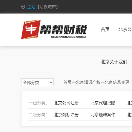
主站
【切换城市】
安徽
合肥
芜湖
蚌埠
淮南
首页
北京公
重庆
万州
涪陵
渝中
大渡口
甘肃
兰州
嘉峪关
金昌
白银
广西
南宁
柳州
桂林
梧州
北京关于我们
海南
海口
三亚
三沙
五指山
黑龙江
哈尔滨
齐齐哈尔
鸡西
鹤岗
首页
北京知识产权
北京信息变更
>>
>>
湖北
武汉
黄石
十堰
宜昌
江苏
南京
无锡
徐州
常州
一级分类：
北京公司注册
北京代理记账
北
吉林
长春
昌邑
龙潭
船营
二级分类：
北京商标注册
北京疑难案件
北
内蒙古
呼和浩特
包头
乌海
赤峰