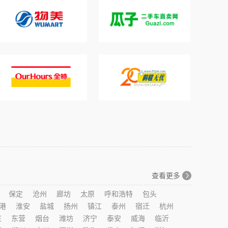
查看更多
保定
沧州
廊坊
太原
呼和浩特
包头
港
淮安
盐城
扬州
镇江
泰州
宿迁
杭州
庄
东营
烟台
潍坊
济宁
泰安
威海
临沂