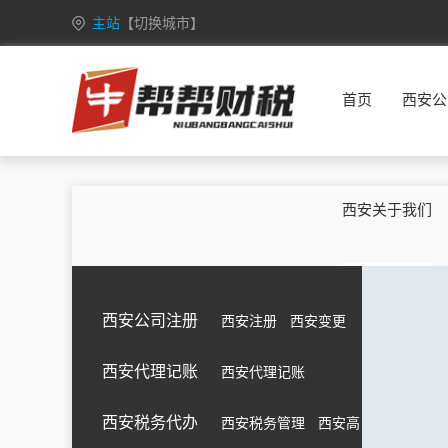
主站
【切换城市】
安徽
合肥
芜湖
蚌埠
淮南
首页
西安公
重庆
万州
涪陵
渝中
大渡口
甘肃
兰州
嘉峪关
金昌
白银
广西
南宁
柳州
桂林
梧州
西安关于我们
海南
海口
三亚
三沙
五指山
黑龙江
哈尔滨
齐齐哈尔
鸡西
鹤岗
湖北
武汉
黄石
十堰
宜昌
西安公司注册
西安注册
西安变更
江苏
南京
无锡
徐州
常州
西安代理记账
西安代理记账
吉林
长春
昌邑
龙潭
船营
内蒙古
呼和浩特
包头
乌海
赤峰
西安税务代办
西安税务管理
西安高