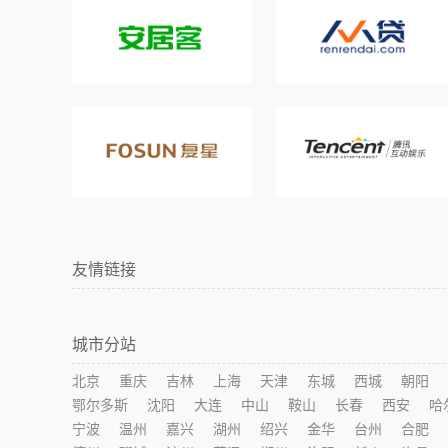
友情链接
城市分站
北京
重庆
吉林
上海
天津
东城
西城
朝阳
鄂尔多斯
沈阳
大连
中山
鞍山
长春
西安
哈
宁波
温州
嘉兴
湖州
绍兴
金华
台州
合肥