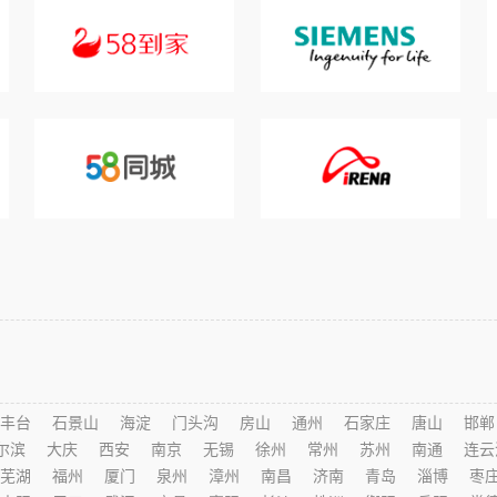
丰台
石景山
海淀
门头沟
房山
通州
石家庄
唐山
邯郸
尔滨
大庆
西安
南京
无锡
徐州
常州
苏州
南通
连云
芜湖
福州
厦门
泉州
漳州
南昌
济南
青岛
淄博
枣