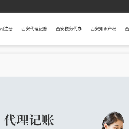
北京
东城
西城
朝阳
丰台
司注册
西安代理记账
西安税务代办
西安知识产权
福建
福州
厦门
莆田
三明
广东
广州
韶关
深圳
珠海
贵州
贵阳
六盘水
遵义
安顺
河北
石家庄
唐山
秦皇岛
邯郸
河南
郑州
开封
洛阳
平顶山
湖南
长沙
株洲
湘潭
衡阳
江西
南昌
景德镇
萍乡
九江
辽宁
沈阳
大连
鞍山
抚顺
宁夏
银川
石嘴山
吴忠
固原