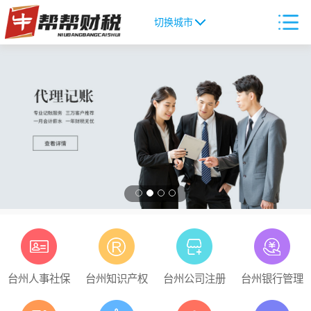
切换城市
台州人事社保
台州知识产权
台州公司注册
台州银行管理