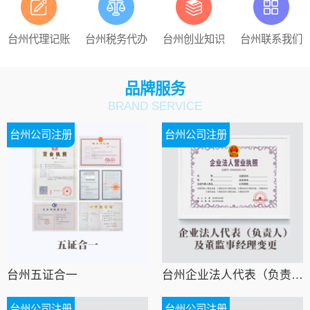
台州代理记账
台州税务代办
台州创业知识
台州联系我们
品牌服务
BRAND SERVICE
台州公司注册
台州公司注册
台州五证合一
台州企业法人代表（负责人）及董监事经理变更
台州公司注册
台州公司注册