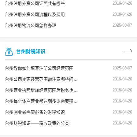
台州注册外资公司证照共有哪些
2019-04-26
台州注册外资公司流程以及费用
2019-04-26
台州注册物流公司怎样办理
2025-08-07
台州财税知识
台州教你如何填写注册公司经营范围
2025-08-07
台州公司变更经营范围需注意哪些问题？
2019-04-26
台州营业执照增加经营范围后税务也要变更吗？
2019-04-26
台州每个体户营业额达到多少需要建账？
2019-04-26
台州创业者需要必备的财税知识
2019-04-26
台州财税知识——税收政策的分类
2019-04-26