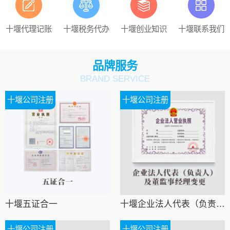
十堰代理记账
十堰税务代办
十堰创业知识
十堰联系我们
品牌服务
BRAND SERVICE
十堰公司注册
十堰公司注册
十堰五证合一
十堰企业法人代表（负责人）及董监事经理变更
十堰公司注册
十堰公司注册