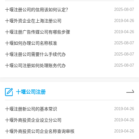
十堰注册公司的信用该如何认定？
2025-08-07
十堰外资企业在上海注册公司
2019-04-26
十堰注册广告传媒公司有哪些步骤
2019-04-26
十堰如何办理公司名称核准
2025-08-07
十堰注册公司需要什么手续代办
2025-08-07
十堰公司注册如何处理账务代办
2025-08-07
十堰公司注册
十堰注册新公司的基本常识
2019-04-26
十堰外商投资企业设立分公司
2019-04-26
十堰外商投资公司企业名称查询审核
2019-04-26