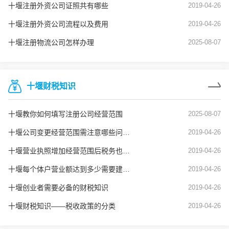
十堰注册外资公司证照共有哪些
2019-04-26
十堰注册外资公司流程以及费用
2019-04-26
十堰注册物流公司怎样办理
2025-08-07
十堰财税知识
十堰教你如何填写注册公司经营范围
2025-08-07
十堰公司变更经营范围需注意哪些问题？
2019-04-26
十堰营业执照增加经营范围后税务也要变更吗？
2019-04-26
十堰每个体户营业额达到多少需要建账？
2019-04-26
十堰创业者需要必备的财税知识
2019-04-26
十堰财税知识——税收政策的分类
2019-04-26