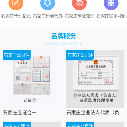
石家庄代理记账
石家庄税务代办
石家庄创业知识
石家庄联系我们
品牌服务
BRAND SERVICE
石家庄公司注
石家庄公司注
册
册
石家庄五证合一
石家庄企业法人代表（负责人）及董监事经理变更
石家庄公司注
石家庄公司注