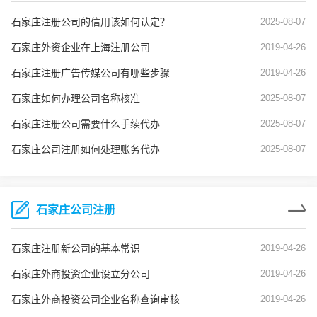
石家庄注册公司的信用该如何认定？
2025-08-07
石家庄外资企业在上海注册公司
2019-04-26
石家庄注册广告传媒公司有哪些步骤
2019-04-26
石家庄如何办理公司名称核准
2025-08-07
石家庄注册公司需要什么手续代办
2025-08-07
石家庄公司注册如何处理账务代办
2025-08-07
石家庄公司注册
石家庄注册新公司的基本常识
2019-04-26
石家庄外商投资企业设立分公司
2019-04-26
石家庄外商投资公司企业名称查询审核
2019-04-26