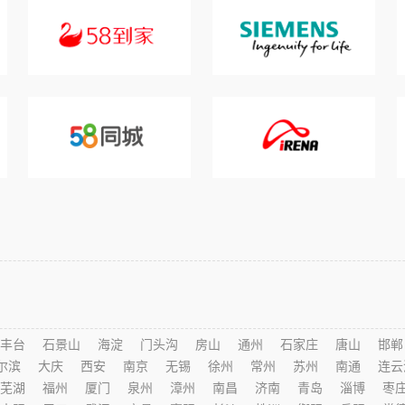
丰台
石景山
海淀
门头沟
房山
通州
石家庄
唐山
邯郸
尔滨
大庆
西安
南京
无锡
徐州
常州
苏州
南通
连云
芜湖
福州
厦门
泉州
漳州
南昌
济南
青岛
淄博
枣