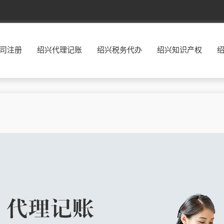
北京
东城
西城
朝阳
丰台
司注册
绍兴代理记账
绍兴税务代办
绍兴知识产权
福建
福州
厦门
莆田
三明
广东
广州
韶关
深圳
珠海
贵州
贵阳
六盘水
遵义
安顺
河北
石家庄
唐山
秦皇岛
邯郸
河南
郑州
开封
洛阳
平顶山
湖南
长沙
株洲
湘潭
衡阳
江西
南昌
景德镇
萍乡
九江
辽宁
沈阳
大连
鞍山
抚顺
宁夏
银川
石嘴山
吴忠
固原