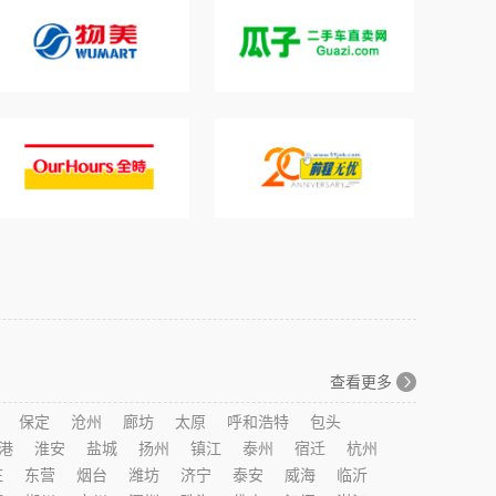
查看更多
保定
沧州
廊坊
太原
呼和浩特
包头
港
淮安
盐城
扬州
镇江
泰州
宿迁
杭州
庄
东营
烟台
潍坊
济宁
泰安
威海
临沂