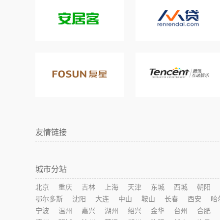
友情链接
城市分站
北京
重庆
吉林
上海
天津
东城
西城
朝阳
鄂尔多斯
沈阳
大连
中山
鞍山
长春
西安
哈
宁波
温州
嘉兴
湖州
绍兴
金华
台州
合肥