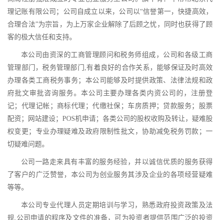
理记账有限公司；公司自成立以来，公司以“信誉第一，快捷高效，
合理合法”为宗旨，为上万家企业解除了后顾之忧，同时也获得了顾
客的极大信任和支持。
本公司由资深的工商管理顾问和税务师组成，公司和各级工商
管理部门，税务管理部门,有着良好的合作关系，能够保证及时高效
办理各类工商税务事务；本公司能够及时提供政策、法律法规和政
府批文审批咨询服务。本公司主要办理各类内资公司的，注册登
记；代理记帐；商标代理；代缴社保；车房质押；贷款服务；股票
配资；网站建设；POS机申请；各类公司的股权收购及转让，疑难股
权变更；专业办理疑难及政府限制性批文，协助减免税务罚款；一
切疑难问题。
公司一路走来具有丰富的服务经验，并以诚信优质的服务获得
了客户的广泛赞誉，本公司为创业服务其涉及企业的各项经营疑难
等等。
本公司专业代理人员定期培训与学习，熟悉政府投资政策及法
规,公司申请的程序及文件的准备，可为投资者提供范围广泛的投资