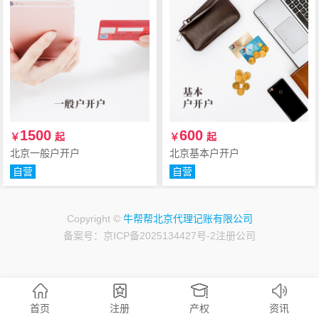
1500
600
￥
起
￥
起
北京一般户开户
北京基本户开户
自营
自营
Copyright ©
牛帮帮北京代理记账有限公司
备案号：京ICP备2025134427号-2
注册公司
首页
注册
产权
资讯