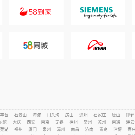
丰台
石景山
海淀
门头沟
房山
通州
石家庄
唐山
邯郸
尔滨
大庆
西安
南京
无锡
徐州
常州
苏州
南通
连云
芜湖
福州
厦门
泉州
漳州
南昌
济南
青岛
淄博
枣