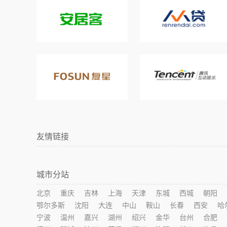
友情链接
城市分站
北京
重庆
吉林
上海
天津
东城
西城
朝阳
鄂尔多斯
沈阳
大连
中山
鞍山
长春
西安
哈
宁波
温州
嘉兴
湖州
绍兴
金华
台州
合肥