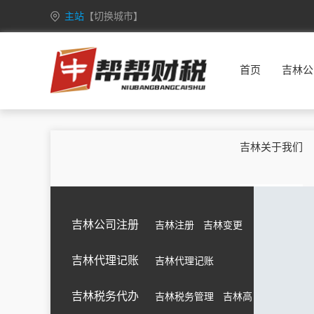
主站
【切换城市】
安徽
合肥
芜湖
蚌埠
淮南
首页
吉林公
重庆
万州
涪陵
渝中
大渡口
甘肃
兰州
嘉峪关
金昌
白银
广西
南宁
柳州
桂林
梧州
吉林关于我们
海南
海口
三亚
三沙
五指山
黑龙江
哈尔滨
齐齐哈尔
鸡西
鹤岗
湖北
武汉
黄石
十堰
宜昌
吉林公司注册
吉林注册
吉林变更
江苏
南京
无锡
徐州
常州
吉林代理记账
吉林代理记账
吉林
长春
昌邑
龙潭
船营
内蒙古
呼和浩特
包头
乌海
赤峰
吉林税务代办
吉林税务管理
吉林高