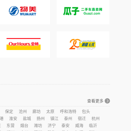
查看更多
保定
沧州
廊坊
太原
呼和浩特
包头
港
淮安
盐城
扬州
镇江
泰州
宿迁
杭州
庄
东营
烟台
潍坊
济宁
泰安
威海
临沂