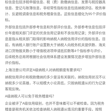
标信息包括涉税申报信息、税（费）款缴纳信息、发票与税控器具
信息、登记与账簿信息，非经常性指标信息包括纳税评估、税务审
计、反避税调查信息和税务稽查信息。这些信息细化为95个评价指
标。
外部信息包括外部参考信息和外部评价信息。外部参考信息包括评
价年度相关部门评定的优良信用记录和不良信用记录；外部评价信
息是指从相关部门取得的影响纳税人纳税信用评价的指标信息。目
前，有纳税人银行账户设置数大于纳税人向税务机关提供数、海关
进口货物报关数小于增值税进项申请抵扣数等4个指标参与评价，
后续税务总局将根据社会信用体系建设发展情况逐步增加外部信息
评价指标。
上海注册公司评定A级纳税人对纳税额度有要求吗？
纳税信用评价和税款缴纳的多少是没有关联的，纳税信用状况不以
纳税多少论英雄，不以规模大小论高低，只按纳税遵从的行为记录
客观反映。
A级纳税人可以免于税务稽查吗？
企业被评了A级信用级别，也并不意味着可以不被检查。因为税务
稽查是税务机关依法检查纳税人纳税遵从情况的重要手段，按照