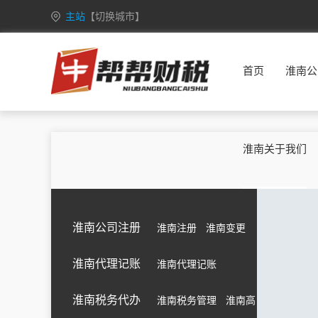
主站
【切换城市】
安徽
合肥
芜湖
蚌埠
淮南
首页
淮南公
重庆
万州
涪陵
渝中
大渡口
甘肃
兰州
嘉峪关
金昌
白银
广西
南宁
柳州
桂林
梧州
淮南关于我们
海南
海口
三亚
三沙
五指山
黑龙江
哈尔滨
齐齐哈尔
鸡西
鹤岗
湖北
武汉
黄石
十堰
宜昌
淮南公司注册
淮南注册
淮南变更
江苏
南京
无锡
徐州
常州
淮南代理记账
淮南代理记账
吉林
长春
昌邑
龙潭
船营
内蒙古
呼和浩特
包头
乌海
赤峰
淮南税务代办
淮南税务管理
淮南高