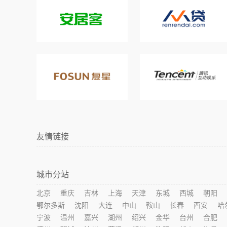
友情链接
城市分站
北京
重庆
吉林
上海
天津
东城
西城
朝阳
鄂尔多斯
沈阳
大连
中山
鞍山
长春
西安
哈
宁波
温州
嘉兴
湖州
绍兴
金华
台州
合肥