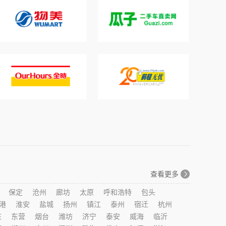
查看更多
保定
沧州
廊坊
太原
呼和浩特
包头
港
淮安
盐城
扬州
镇江
泰州
宿迁
杭州
庄
东营
烟台
潍坊
济宁
泰安
威海
临沂