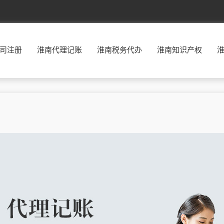
北京
东城
西城
朝阳
丰台
司注册
淮南代理记账
淮南税务代办
淮南知识产权
福建
福州
厦门
莆田
三明
广东
广州
韶关
深圳
珠海
贵州
贵阳
六盘水
遵义
安顺
河北
石家庄
唐山
秦皇岛
邯郸
河南
郑州
开封
洛阳
平顶山
湖南
长沙
株洲
湘潭
衡阳
江西
南昌
景德镇
萍乡
九江
辽宁
沈阳
大连
鞍山
抚顺
宁夏
银川
石嘴山
吴忠
固原