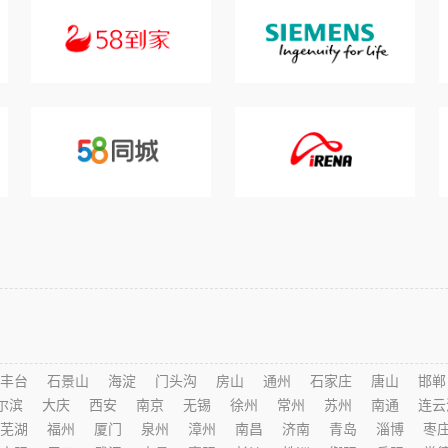
丰台
石景山
海淀
门头沟
房山
通州
石家庄
唐山
邯郸
尔滨
大庆
西安
南京
无锡
徐州
常州
苏州
南通
连云
芜湖
福州
厦门
泉州
漳州
南昌
济南
青岛
淄博
枣