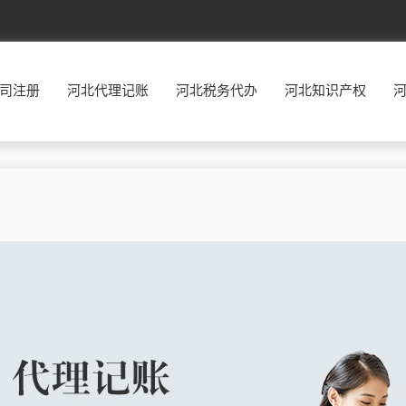
北京
东城
西城
朝阳
丰台
司注册
河北代理记账
河北税务代办
河北知识产权
福建
福州
厦门
莆田
三明
广东
广州
韶关
深圳
珠海
贵州
贵阳
六盘水
遵义
安顺
河北
石家庄
唐山
秦皇岛
邯郸
河南
郑州
开封
洛阳
平顶山
湖南
长沙
株洲
湘潭
衡阳
江西
南昌
景德镇
萍乡
九江
辽宁
沈阳
大连
鞍山
抚顺
宁夏
银川
石嘴山
吴忠
固原