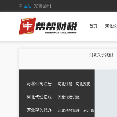
主站
【切换城市】
安徽
合肥
芜湖
蚌埠
淮南
首页
河北公
重庆
万州
涪陵
渝中
大渡口
甘肃
兰州
嘉峪关
金昌
白银
广西
南宁
柳州
桂林
梧州
河北关于我们
海南
海口
三亚
三沙
五指山
黑龙江
哈尔滨
齐齐哈尔
鸡西
鹤岗
湖北
武汉
黄石
十堰
宜昌
河北公司注册
河北注册
河北变更
江苏
南京
无锡
徐州
常州
河北代理记账
河北代理记账
吉林
长春
昌邑
龙潭
船营
内蒙古
呼和浩特
包头
乌海
赤峰
河北税务代办
河北税务管理
河北高