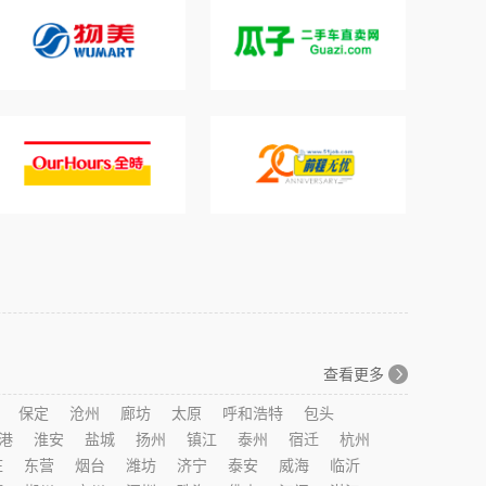
查看更多
保定
沧州
廊坊
太原
呼和浩特
包头
港
淮安
盐城
扬州
镇江
泰州
宿迁
杭州
庄
东营
烟台
潍坊
济宁
泰安
威海
临沂