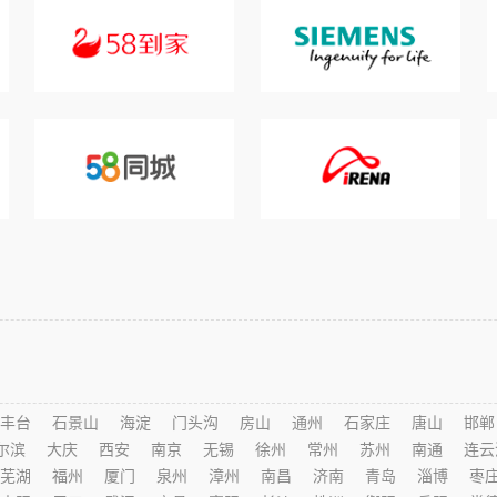
丰台
石景山
海淀
门头沟
房山
通州
石家庄
唐山
邯郸
尔滨
大庆
西安
南京
无锡
徐州
常州
苏州
南通
连云
芜湖
福州
厦门
泉州
漳州
南昌
济南
青岛
淄博
枣