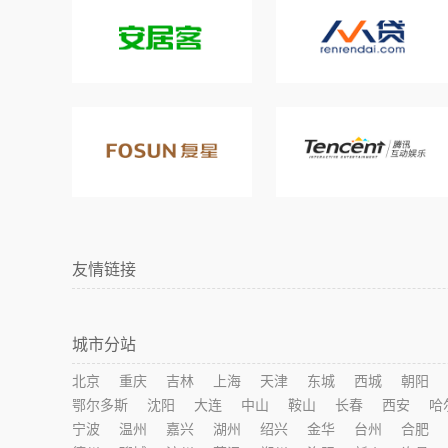
友情链接
城市分站
北京
重庆
吉林
上海
天津
东城
西城
朝阳
鄂尔多斯
沈阳
大连
中山
鞍山
长春
西安
哈
宁波
温州
嘉兴
湖州
绍兴
金华
台州
合肥