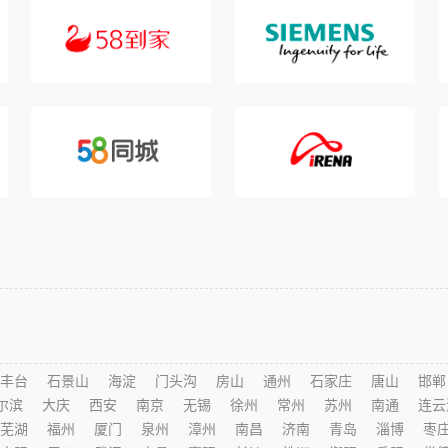
丰台
石景山
海淀
门头沟
房山
通州
石家庄
唐山
邯郸
尔滨
大庆
西安
南京
无锡
徐州
常州
苏州
南通
连云
芜湖
福州
厦门
泉州
漳州
南昌
济南
青岛
淄博
枣