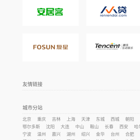
友情链接
城市分站
北京
重庆
吉林
上海
天津
东城
西城
朝阳
鄂尔多斯
沈阳
大连
中山
鞍山
长春
西安
哈
宁波
温州
嘉兴
湖州
绍兴
金华
台州
合肥