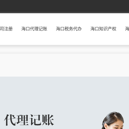
北京
东城
西城
朝阳
丰台
司注册
海口代理记账
海口税务代办
海口知识产权
福建
福州
厦门
莆田
三明
广东
广州
韶关
深圳
珠海
贵州
贵阳
六盘水
遵义
安顺
河北
石家庄
唐山
秦皇岛
邯郸
河南
郑州
开封
洛阳
平顶山
湖南
长沙
株洲
湘潭
衡阳
江西
南昌
景德镇
萍乡
九江
辽宁
沈阳
大连
鞍山
抚顺
宁夏
银川
石嘴山
吴忠
固原