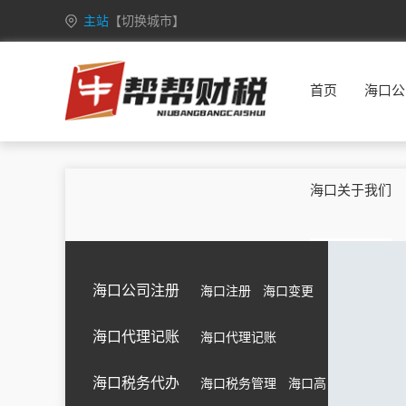
主站
【切换城市】
安徽
合肥
芜湖
蚌埠
淮南
首页
海口公
重庆
万州
涪陵
渝中
大渡口
甘肃
兰州
嘉峪关
金昌
白银
广西
南宁
柳州
桂林
梧州
海口关于我们
海南
海口
三亚
三沙
五指山
黑龙江
哈尔滨
齐齐哈尔
鸡西
鹤岗
湖北
武汉
黄石
十堰
宜昌
海口公司注册
海口注册
海口变更
江苏
南京
无锡
徐州
常州
海口代理记账
海口代理记账
吉林
长春
昌邑
龙潭
船营
内蒙古
呼和浩特
包头
乌海
赤峰
海口税务代办
海口税务管理
海口高