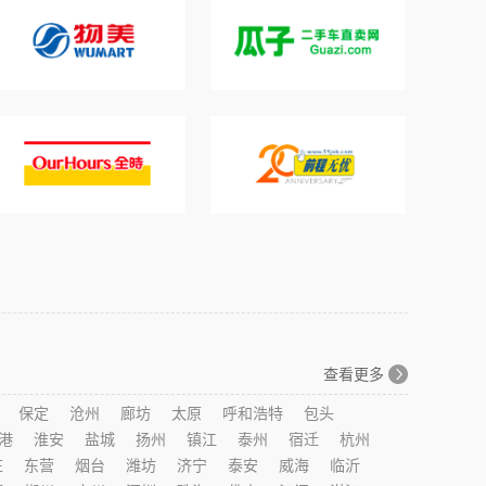
查看更多
保定
沧州
廊坊
太原
呼和浩特
包头
港
淮安
盐城
扬州
镇江
泰州
宿迁
杭州
庄
东营
烟台
潍坊
济宁
泰安
威海
临沂