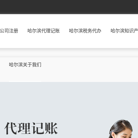
北京
东城
西城
朝阳
丰台
公司注册
哈尔滨代理记账
哈尔滨税务代办
哈尔滨知识
福建
福州
厦门
莆田
三明
广东
广州
韶关
深圳
珠海
贵州
贵阳
六盘水
遵义
安顺
哈尔滨关于我们
河北
石家庄
唐山
秦皇岛
邯郸
河南
郑州
开封
洛阳
平顶山
湖南
长沙
株洲
湘潭
衡阳
江西
南昌
景德镇
萍乡
九江
辽宁
沈阳
大连
鞍山
抚顺
宁夏
银川
石嘴山
吴忠
固原