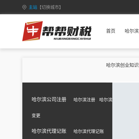
主站
【切换城市】
安徽
合肥
芜湖
蚌埠
淮南
首页
哈尔滨
重庆
万州
涪陵
渝中
大渡口
甘肃
兰州
嘉峪关
金昌
白银
广西
南宁
柳州
桂林
梧州
哈尔滨创业知识
海南
海口
三亚
三沙
五指山
黑龙江
哈尔滨
齐齐哈尔
鸡西
鹤岗
湖北
武汉
黄石
十堰
宜昌
哈尔滨公司注册
哈尔滨注册
哈尔滨
江苏
南京
无锡
徐州
常州
变更
吉林
长春
昌邑
龙潭
船营
内蒙古
呼和浩特
包头
乌海
赤峰
哈尔滨代理记账
哈尔滨代理记账