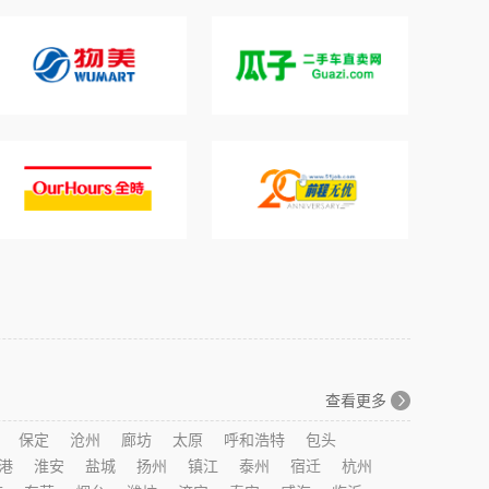
查看更多
保定
沧州
廊坊
太原
呼和浩特
包头
港
淮安
盐城
扬州
镇江
泰州
宿迁
杭州