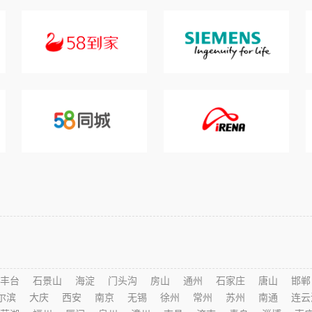
丰台
石景山
海淀
门头沟
房山
通州
石家庄
唐山
邯郸
尔滨
大庆
西安
南京
无锡
徐州
常州
苏州
南通
连云