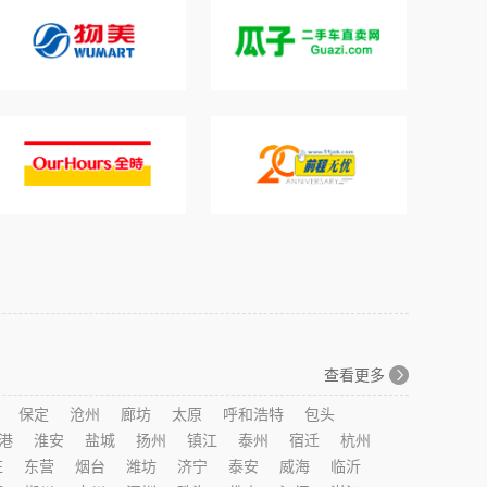
查看更多
保定
沧州
廊坊
太原
呼和浩特
包头
港
淮安
盐城
扬州
镇江
泰州
宿迁
杭州
庄
东营
烟台
潍坊
济宁
泰安
威海
临沂