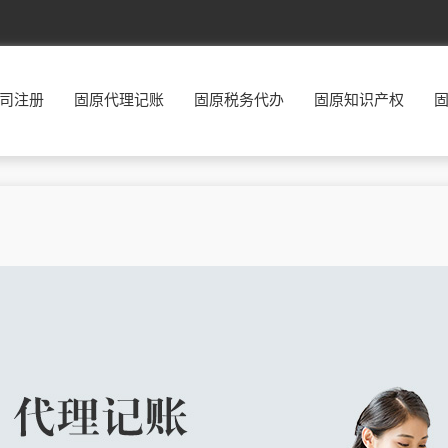
北京
东城
西城
朝阳
丰台
司注册
固原代理记账
固原税务代办
固原知识产权
福建
福州
厦门
莆田
三明
广东
广州
韶关
深圳
珠海
贵州
贵阳
六盘水
遵义
安顺
河北
石家庄
唐山
秦皇岛
邯郸
河南
郑州
开封
洛阳
平顶山
湖南
长沙
株洲
湘潭
衡阳
江西
南昌
景德镇
萍乡
九江
辽宁
沈阳
大连
鞍山
抚顺
宁夏
银川
石嘴山
吴忠
固原