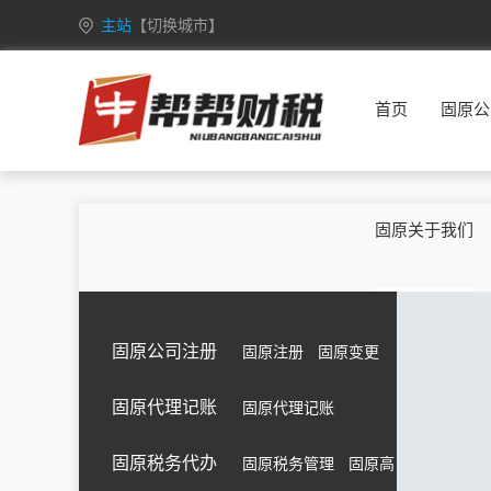
主站
【切换城市】
安徽
合肥
芜湖
蚌埠
淮南
首页
固原公
重庆
万州
涪陵
渝中
大渡口
甘肃
兰州
嘉峪关
金昌
白银
广西
南宁
柳州
桂林
梧州
固原关于我们
海南
海口
三亚
三沙
五指山
黑龙江
哈尔滨
齐齐哈尔
鸡西
鹤岗
湖北
武汉
黄石
十堰
宜昌
固原公司注册
固原注册
固原变更
江苏
南京
无锡
徐州
常州
固原代理记账
固原代理记账
吉林
长春
昌邑
龙潭
船营
内蒙古
呼和浩特
包头
乌海
赤峰
固原税务代办
固原税务管理
固原高