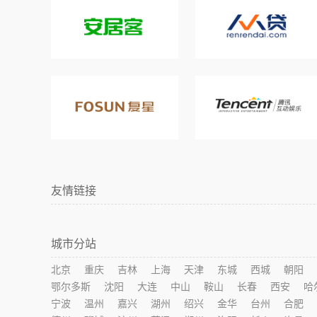
友情链接
城市分站
北京
重庆
吉林
上海
天津
东城
西城
朝阳
鄂尔多斯
沈阳
大连
中山
鞍山
长春
西安
哈
宁波
温州
嘉兴
湖州
绍兴
金华
台州
合肥