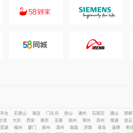
丰台
石景山
海淀
门头沟
房山
通州
石家庄
唐山
邯郸
尔滨
大庆
西安
南京
无锡
徐州
常州
苏州
南通
连云
芜湖
福州
厦门
泉州
漳州
南昌
济南
青岛
淄博
枣