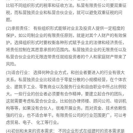
比较不同组织形式的税率和征收方法。私营有限责任公司要双重征
税，而私营独资企业和私营合伙企业，就可以避免双重征税的问
题。
(2)承担责任： 有些组织形式能够对业主及投资人提供一定程度的
保护，如公司制企业的有限责任原则，就是对其个人财产的有效保
护。选择组织形式时要权衡各种形式赋予业主的法律和经济责任，
将责任控制在其愿意承担的范围内。私营独资企业的无限责任以及
私营合伙企业的无限连带责任就给投资者的个人和家庭财产带来了
风险。
(3)适合行业： 选择何种企业方式，和创业者要进入的行业有很大
关系。私营独资企业比较适合于零星分散的小规模经营，在个体农
业、建筑手工业、零售商业以及服务行业和自由职业中所占比例较
大。一些行业的创业者必须要有合作精神，要建立起合作的团队，
这就需要考虑私营合伙企业。比如创办律师楼、顾问公司、培训机
构等等，如果没有合伙人，很难开展业务。而对资金、技术依赖性
强的行业，也不适合单干。有限责任公司的行业范围更广，可以考
虑贸易、电子、 化工等行业。
(4)初创和未来的资本需求： 不同企业形式在组建时的资本需求是