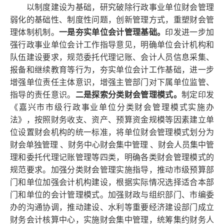
以制度建设为基础，研究破除行政事业单位财会管理
弱化的基础性、制度性问题，创新管理方式，重塑财会管
理体制机制。
一是夯实单位会计管理基础。
印发进一步加
强行政事业单位会计工作指导意见，明确单位会计机构和
队伍建设要求，规范委托代理记账、会计人员信息采集、
报备和继续教育等行为，夯实单位会计工作基础，进一步
增强单位责任主体意识，增强主管部门对下属单位监管、
指导的责任意识。
二是探索分类财会管理模式。
制定印发
《嘉兴市市级行政事业单位分类财会管理模式实施办
法》，按照财务收支、资产、预算资金规模等因素建立单
位设置财会机构的统一标准，将单位财会管理模式划分为
财会单独管理
、财务中心财会集中管理
、财会人员集中管
理和委托代理记账管理等四类，明确各类财会管理模式的
规范要求。加强分类财会管理实施指导，推动市级预算部
门和单位加强会计机构建设，根据实际情况选择适合本部
门和单位的会计管理模式。加强财政与组织部门、市编委
办的沟通协调，推动建设、水利等重要经济建设部门成立
财务会计核算中心，实施财会集中管理，统筹集约财务人