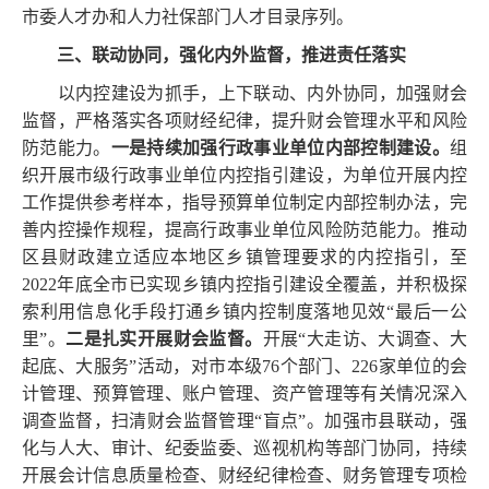
市委人才办和人力社保部门人才目录序列。
三、联动协同，强化内外监督，推进责任落实
以内控建设为抓手，上下联动、内外协同，加强财会
监督，严格落实各项财经纪律，提升财会管理水平和风险
防范能力。
一是持续加强行政事业单位内部控制建设。
组
织开展市级行政事业单位内控指引建设，为单位开展内控
工作提供参考样本，指导预算单位制定内部控制办法，完
善内控操作规程，提高行政事业单位风险防范能力。推动
区县财政建立适应本地区乡镇管理要求的内控指引，至
2022年底全市已实现乡镇内控指引建设全覆盖，并积极探
索利用信息化手段打通乡镇内控制度落地见效“最后一公
里”。
二是扎实开展财会监督。
开展
“大走访、大调查、大
起底、大服务”活动，对市本级76个部门、226家单位的会
计管理、预算管理、账户管理、资产管理等有关情况深入
调查监督，扫清财会监督管理“盲点”。加强市县联动，强
化与人大、审计、纪委监委、巡视机构等部门协同，持续
开展会计信息质量检查、财经纪律检查、财务管理专项检