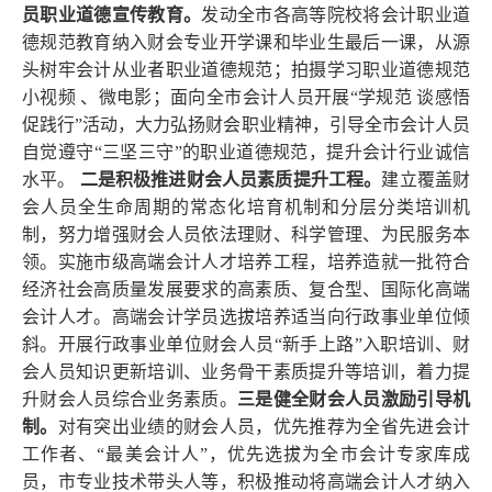
员职业道德宣传教育。
发动全市各高等院校将会计职业道
德规范教育纳入财会专业开学课和毕业生最后一课，从源
头树牢会计从业者职业道德规范；拍摄学习职业道德规范
小视频
、微电影；面向全市会计人员开展
“学规范 谈感悟
促践行”活动，大力弘扬财会职业精神，引导全市会计人员
自觉遵守“三坚三守”的职业道德规范，提升会计行业诚信
水平。
二是积极推进财会人员素质提升工程。
建立覆盖财
会人员全生命周期的常态化培育机制和分层分类培训机
制，努力增强财会人员依法理财、科学管理、为民服务本
领。实施市级高端会计人才培养工程，培养造就一批符合
经济社会高质量发展要求的高素质、复合型、国际化高端
会计人才。高端会计学员选拔培养适当向行政事业单位倾
斜。开展行政事业单位财会人员
“新手上路”入职培训、财
会人员知识更新培训、业务骨干素质提升等培训，着力提
升财会人员综合业务素质。
三是健全财会人员激励引导机
制。
对有突出业绩的财会人员，优先推荐为全省先进会计
工作者、
“最美会计人”，优先选拔为全市会计专家库成
员，市专业技术带头人等，积极推动将高端会计人才纳入