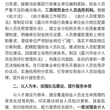
力资源，破解当前基层行政事业单位编制紧缺，财会人员
严重不足的痛点难点。
三是规范会计人员选用机制。
根据
《会计法》、《会计基础工作规范》、《会计人员管理办
法》等制定印发《嘉兴市市级行政事业单位会计岗位配置
和人员任用管理办法》，建立会计机构负责人任用备案管
理制度，明确单位财会岗位设置、人员数量配置和上岗任
职要求，督促单位严把财会岗位
“门槛”，落实不相容岗位
分离制度，配精配强财会人员队伍，推进财会人员配置规
范化建设。四是建立信用约束体系。制定《嘉兴市会计人
员信用评价管理办法》，构建正向激励、反向约束和一票
否决指标体系。在行政事业单位率先开展会计人员信用评
价试点，实施信用积分奖惩，引导单位和会计人员加强自
律，提升会计诚信意识。
二、以人为本，加强队伍建设，提升服务本领
以人才建设为根本，健全覆盖财会人员全生命周期的
常态化培育机制，切实推动财会人员知识更新、技能拓
展、知识结构优化、能力素质综合提升。
一是加强会计人