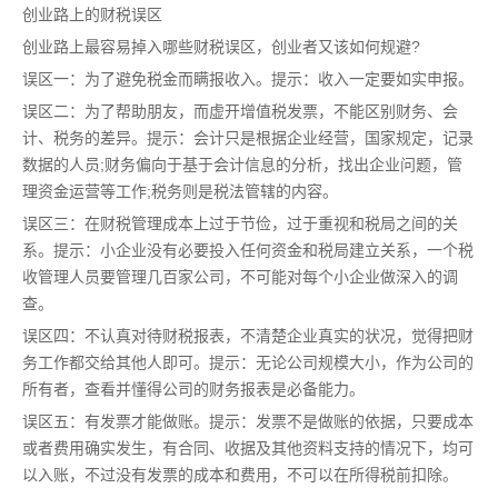
创业路上的财税误区
创业路上最容易掉入哪些财税误区，创业者又该如何规避?
误区一：为了避免税金而瞒报收入。提示：收入一定要如实申报。
误区二：为了帮助朋友，而虚开增值税发票，不能区别财务、会
计、税务的差异。提示：会计只是根据企业经营，国家规定，记录
数据的人员;财务偏向于基于会计信息的分析，找出企业问题，管
理资金运营等工作;税务则是税法管辖的内容。
误区三：在财税管理成本上过于节俭，过于重视和税局之间的关
系。提示：小企业没有必要投入任何资金和税局建立关系，一个税
收管理人员要管理几百家公司，不可能对每个小企业做深入的调
查。
误区四：不认真对待财税报表，不清楚企业真实的状况，觉得把财
务工作都交给其他人即可。提示：无论公司规模大小，作为公司的
所有者，查看并懂得公司的财务报表是必备能力。
误区五：有发票才能做账。提示：发票不是做账的依据，只要成本
或者费用确实发生，有合同、收据及其他资料支持的情况下，均可
以入账，不过没有发票的成本和费用，不可以在所得税前扣除。