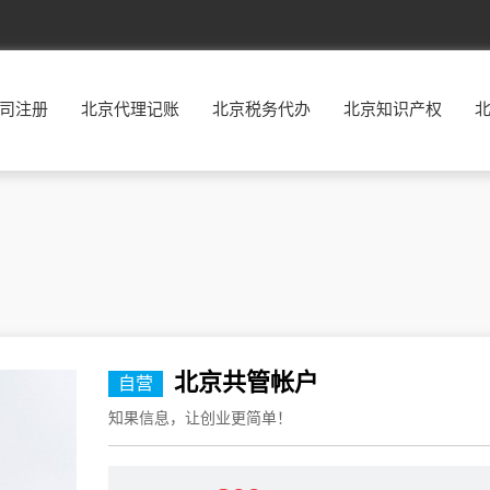
北京
东城
西城
朝阳
丰台
司注册
北京代理记账
北京税务代办
北京知识产权
福建
福州
厦门
莆田
三明
广东
广州
韶关
深圳
珠海
贵州
贵阳
六盘水
遵义
安顺
河北
石家庄
唐山
秦皇岛
邯郸
河南
郑州
开封
洛阳
平顶山
湖南
长沙
株洲
湘潭
衡阳
江西
南昌
景德镇
萍乡
九江
北京共管帐户
自营
辽宁
沈阳
大连
鞍山
抚顺
知果信息，让创业更简单！
宁夏
银川
石嘴山
吴忠
固原