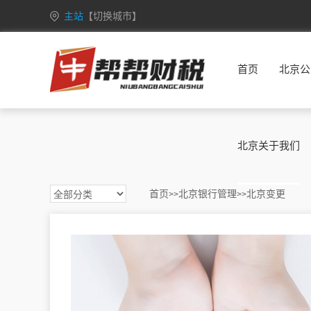
主站
【切换城市】
安徽
合肥
芜湖
蚌埠
淮南
首页
北京公
重庆
万州
涪陵
渝中
大渡口
甘肃
兰州
嘉峪关
金昌
白银
广西
南宁
柳州
桂林
梧州
北京关于我们
海南
海口
三亚
三沙
五指山
黑龙江
哈尔滨
齐齐哈尔
鸡西
鹤岗
首页
北京银行管理
北京变更
>>
>>
湖北
武汉
黄石
十堰
宜昌
江苏
南京
无锡
徐州
常州
吉林
长春
昌邑
龙潭
船营
内蒙古
呼和浩特
包头
乌海
赤峰