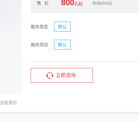
800
售价
市场价0元
元起
服务类型
默认
服务项目
默认
立即咨询
流程掌控