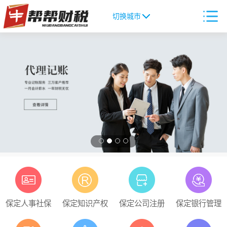
切换城市
保定人事社保
保定知识产权
保定公司注册
保定银行管理