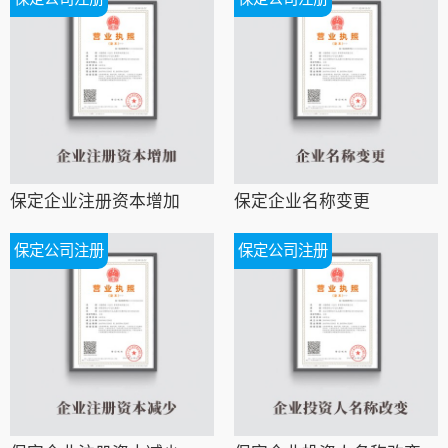
保定企业注册资本增加
保定企业名称变更
保定公司注册
保定公司注册