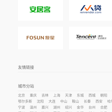
友情链接
城市分站
北京
重庆
吉林
上海
天津
东城
西城
朝阳
鄂尔多斯
沈阳
大连
中山
鞍山
长春
西安
哈
宁波
温州
嘉兴
湖州
绍兴
金华
台州
合肥