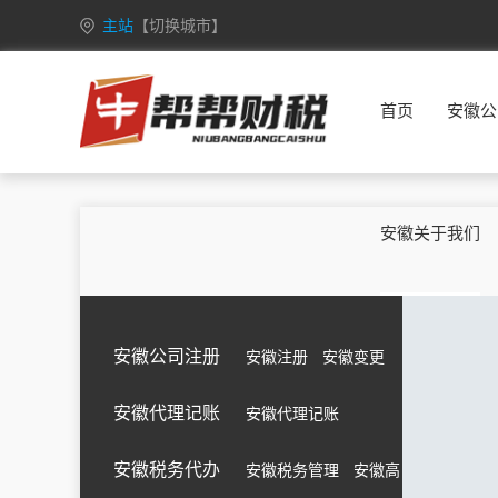
主站
【切换城市】
安徽
合肥
芜湖
蚌埠
淮南
首页
安徽公
重庆
万州
涪陵
渝中
大渡口
甘肃
兰州
嘉峪关
金昌
白银
广西
南宁
柳州
桂林
梧州
安徽关于我们
海南
海口
三亚
三沙
五指山
黑龙江
哈尔滨
齐齐哈尔
鸡西
鹤岗
湖北
武汉
黄石
十堰
宜昌
安徽公司注册
安徽注册
安徽变更
江苏
南京
无锡
徐州
常州
安徽代理记账
安徽代理记账
吉林
长春
昌邑
龙潭
船营
内蒙古
呼和浩特
包头
乌海
赤峰
安徽税务代办
安徽税务管理
安徽高