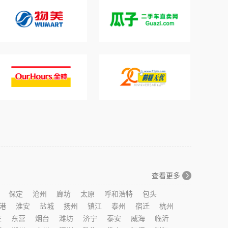
查看更多
保定
沧州
廊坊
太原
呼和浩特
包头
港
淮安
盐城
扬州
镇江
泰州
宿迁
杭州
庄
东营
烟台
潍坊
济宁
泰安
威海
临沂