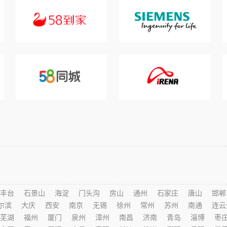
丰台
石景山
海淀
门头沟
房山
通州
石家庄
唐山
邯郸
尔滨
大庆
西安
南京
无锡
徐州
常州
苏州
南通
连云
芜湖
福州
厦门
泉州
漳州
南昌
济南
青岛
淄博
枣