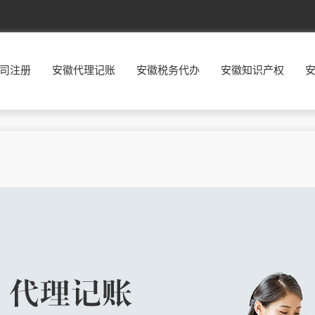
北京
东城
西城
朝阳
丰台
司注册
安徽代理记账
安徽税务代办
安徽知识产权
福建
福州
厦门
莆田
三明
广东
广州
韶关
深圳
珠海
贵州
贵阳
六盘水
遵义
安顺
河北
石家庄
唐山
秦皇岛
邯郸
河南
郑州
开封
洛阳
平顶山
湖南
长沙
株洲
湘潭
衡阳
江西
南昌
景德镇
萍乡
九江
辽宁
沈阳
大连
鞍山
抚顺
宁夏
银川
石嘴山
吴忠
固原